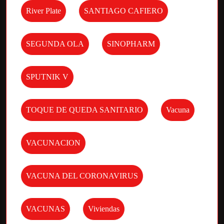
River Plate
SANTIAGO CAFIERO
SEGUNDA OLA
SINOPHARM
SPUTNIK V
TOQUE DE QUEDA SANITARIO
Vacuna
VACUNACION
VACUNA DEL CORONAVIRUS
VACUNAS
Viviendas