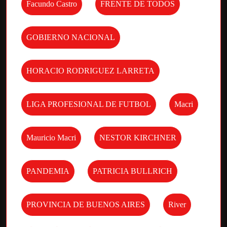
Facundo Castro
FRENTE DE TODOS
GOBIERNO NACIONAL
HORACIO RODRIGUEZ LARRETA
LIGA PROFESIONAL DE FUTBOL
Macri
Mauricio Macri
NESTOR KIRCHNER
PANDEMIA
PATRICIA BULLRICH
PROVINCIA DE BUENOS AIRES
River