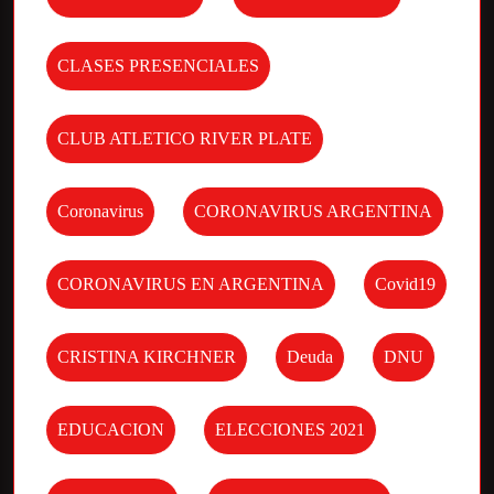
CLASES PRESENCIALES
CLUB ATLETICO RIVER PLATE
Coronavirus
CORONAVIRUS ARGENTINA
CORONAVIRUS EN ARGENTINA
Covid19
CRISTINA KIRCHNER
Deuda
DNU
EDUCACION
ELECCIONES 2021