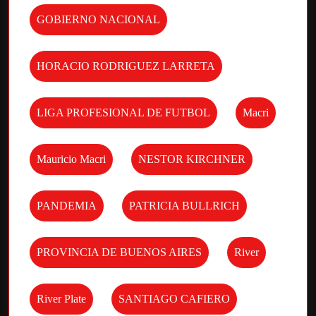
GOBIERNO NACIONAL
HORACIO RODRIGUEZ LARRETA
LIGA PROFESIONAL DE FUTBOL
Macri
Mauricio Macri
NESTOR KIRCHNER
PANDEMIA
PATRICIA BULLRICH
PROVINCIA DE BUENOS AIRES
River
River Plate
SANTIAGO CAFIERO