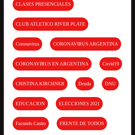
CLASES PRESENCIALES
CLUB ATLETICO RIVER PLATE
Coronavirus
CORONAVIRUS ARGENTINA
CORONAVIRUS EN ARGENTINA
Covid19
CRISTINA KIRCHNER
Deuda
DNU
EDUCACION
ELECCIONES 2021
Facundo Castro
FRENTE DE TODOS