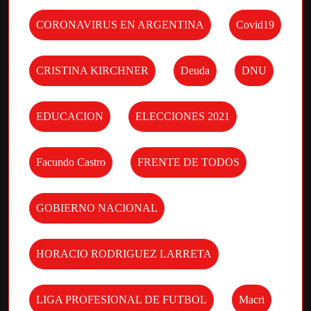
CORONAVIRUS EN ARGENTINA
Covid19
CRISTINA KIRCHNER
Deuda
DNU
EDUCACION
ELECCIONES 2021
Facundo Castro
FRENTE DE TODOS
GOBIERNO NACIONAL
HORACIO RODRIGUEZ LARRETA
LIGA PROFESIONAL DE FUTBOL
Macri