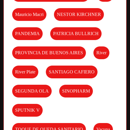
Mauricio Macri
NESTOR KIRCHNER
PANDEMIA
PATRICIA BULLRICH
PROVINCIA DE BUENOS AIRES
River
River Plate
SANTIAGO CAFIERO
SEGUNDA OLA
SINOPHARM
SPUTNIK V
TOQUE DE QUEDA SANITARIO
Vacuna