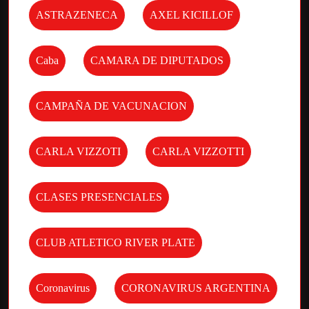
ASTRAZENECA
AXEL KICILLOF
Caba
CAMARA DE DIPUTADOS
CAMPAÑA DE VACUNACION
CARLA VIZZOTI
CARLA VIZZOTTI
CLASES PRESENCIALES
CLUB ATLETICO RIVER PLATE
Coronavirus
CORONAVIRUS ARGENTINA