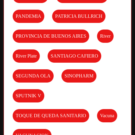
PANDEMIA
PATRICIA BULLRICH
PROVINCIA DE BUENOS AIRES
River
River Plate
SANTIAGO CAFIERO
SEGUNDA OLA
SINOPHARM
SPUTNIK V
TOQUE DE QUEDA SANITARIO
Vacuna