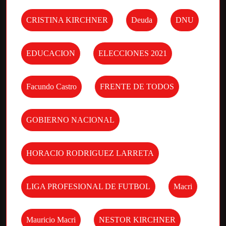
CRISTINA KIRCHNER
Deuda
DNU
EDUCACION
ELECCIONES 2021
Facundo Castro
FRENTE DE TODOS
GOBIERNO NACIONAL
HORACIO RODRIGUEZ LARRETA
LIGA PROFESIONAL DE FUTBOL
Macri
Mauricio Macri
NESTOR KIRCHNER