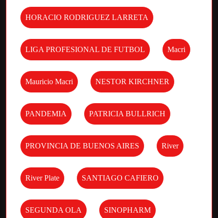
HORACIO RODRIGUEZ LARRETA
LIGA PROFESIONAL DE FUTBOL
Macri
Mauricio Macri
NESTOR KIRCHNER
PANDEMIA
PATRICIA BULLRICH
PROVINCIA DE BUENOS AIRES
River
River Plate
SANTIAGO CAFIERO
SEGUNDA OLA
SINOPHARM