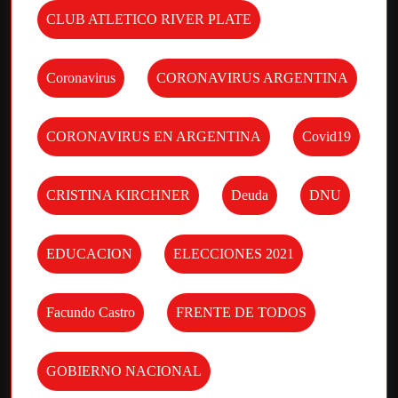
CLUB ATLETICO RIVER PLATE
Coronavirus
CORONAVIRUS ARGENTINA
CORONAVIRUS EN ARGENTINA
Covid19
CRISTINA KIRCHNER
Deuda
DNU
EDUCACION
ELECCIONES 2021
Facundo Castro
FRENTE DE TODOS
GOBIERNO NACIONAL