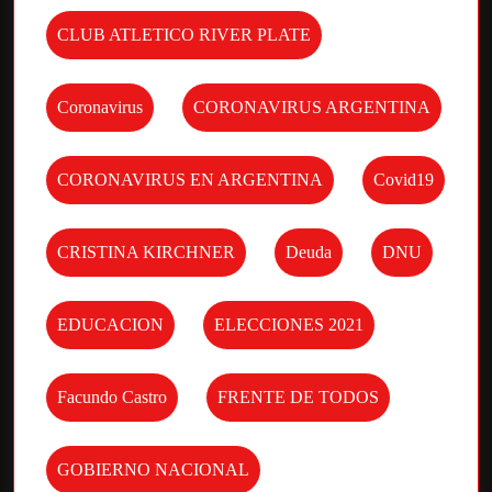
CLUB ATLETICO RIVER PLATE
Coronavirus
CORONAVIRUS ARGENTINA
CORONAVIRUS EN ARGENTINA
Covid19
CRISTINA KIRCHNER
Deuda
DNU
EDUCACION
ELECCIONES 2021
Facundo Castro
FRENTE DE TODOS
GOBIERNO NACIONAL