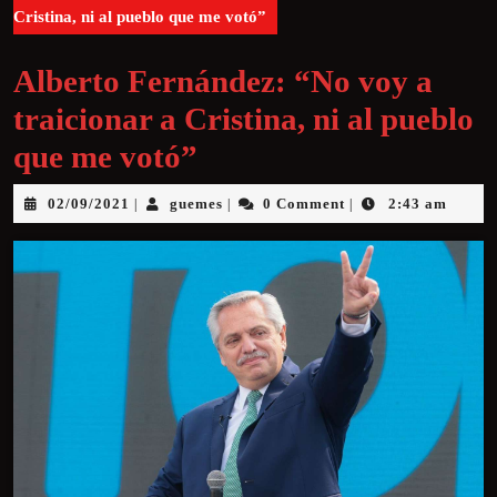
Cristina, ni al pueblo que me votó”
Alberto Fernández: “No voy a
traicionar a Cristina, ni al pueblo
que me votó”
02/09/2021
guemes
0 Comment
2:43 am
|
|
|