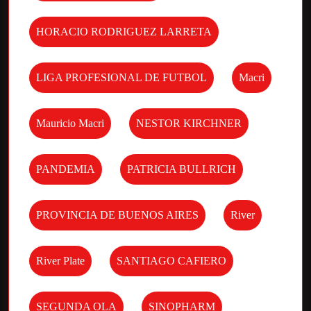
HORACIO RODRIGUEZ LARRETA
LIGA PROFESIONAL DE FUTBOL
Macri
Mauricio Macri
NESTOR KIRCHNER
PANDEMIA
PATRICIA BULLRICH
PROVINCIA DE BUENOS AIRES
River
River Plate
SANTIAGO CAFIERO
SEGUNDA OLA
SINOPHARM