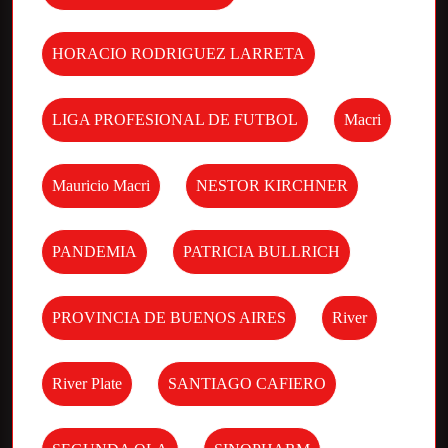
HORACIO RODRIGUEZ LARRETA
LIGA PROFESIONAL DE FUTBOL
Macri
Mauricio Macri
NESTOR KIRCHNER
PANDEMIA
PATRICIA BULLRICH
PROVINCIA DE BUENOS AIRES
River
River Plate
SANTIAGO CAFIERO