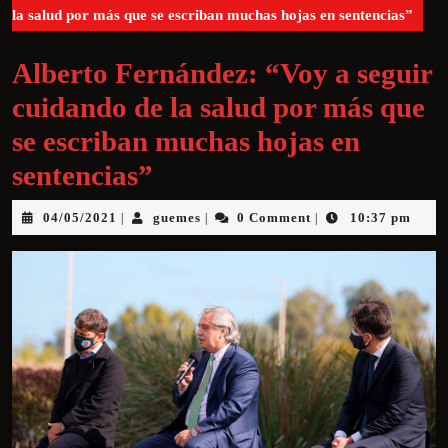
la salud por más que se escriban muchas hojas en sentencias”
Alberto Fernández: “Voy a seguir
cuidando de la salud por más que
se escriban muchas hojas en
sentencias”
04/05/2021
guemes
0 Comment
10:37 pm
|
|
|