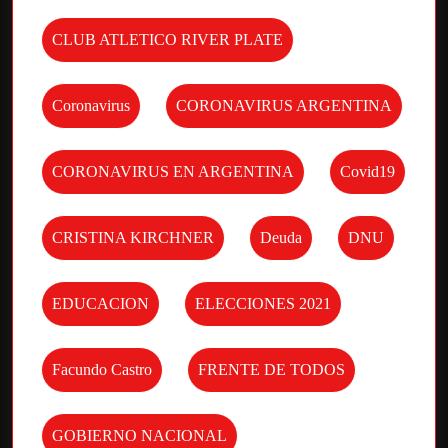
CLUB ATLETICO RIVER PLATE
Coronavirus
CORONAVIRUS ARGENTINA
CORONAVIRUS EN ARGENTINA
Covid19
CRISTINA KIRCHNER
Deuda
DNU
EDUCACION
ELECCIONES 2021
Facundo Castro
FRENTE DE TODOS
GOBIERNO NACIONAL