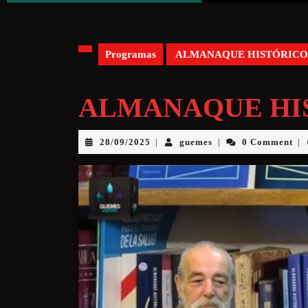
Programas
ALMANAQUE HISTÓRICO
ALMANAQUE HI
28/09/2025
guemes
0 Comment
|
|
|