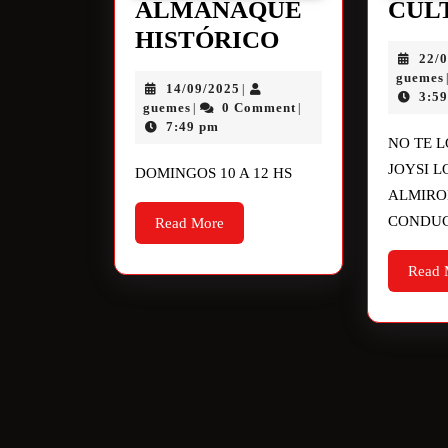
ALMANAQUE
CUL
HISTÓRICO
22/
guemes
14/09/2025
|
3:5
guemes
0 Comment
|
|
7:49 pm
NO TE L
JOYSI L
DOMINGOS 10 A 12 HS
ALMIRO
CONDUC
Read More
Read 