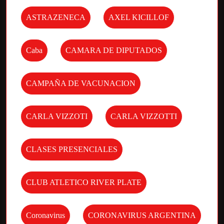
ASTRAZENECA
AXEL KICILLOF
Caba
CAMARA DE DIPUTADOS
CAMPAÑA DE VACUNACION
CARLA VIZZOTI
CARLA VIZZOTTI
CLASES PRESENCIALES
CLUB ATLETICO RIVER PLATE
Coronavirus
CORONAVIRUS ARGENTINA