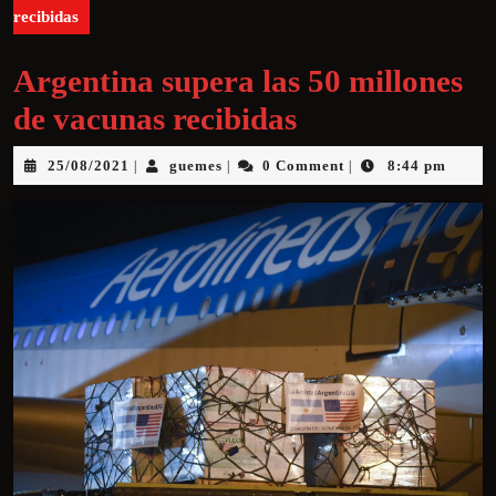
recibidas
Argentina supera las 50 millones
de vacunas recibidas
25/08/2021
guemes
0 Comment
8:44 pm
|
|
|