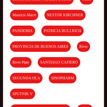
Mauricio Macri
NESTOR KIRCHNER
PANDEMIA
PATRICIA BULLRICH
PROVINCIA DE BUENOS AIRES
River
River Plate
SANTIAGO CAFIERO
SEGUNDA OLA
SINOPHARM
SPUTNIK V