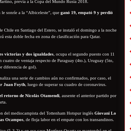
Martino, previa a la Copa del Mundo Rusia 2018.
 le sonríe a la “Albiceleste”, que
ganó 19, empató 9 y perdió
e Chile en Santiago del Estero, se instaló el domingo a la noche
rá esta doble fecha en zona de clasificación para Qatar.
s victorias y dos igualdades
, ocupa el segundo puesto con 11
on cuatro de ventaja respecto de Paraguay (4to.), Uruguay (5to,
 diferencia de gol).
analiza una serie de cambios aún no confirmados, por caso, el
or Juan Foyth
, luego de superar su cuadro de coronavirus.
el retorno de Nicolás Otamendi
, ausente el anterior partido por
rta.
ción del mediocampista del Tottenham Hotspur inglés
Giovani Lo
Lucas Ocampos
, de floja labor en el empate con los transandinos.
ico (5-3-2) y en ese caso Martínez Quarta se mantendrá en el