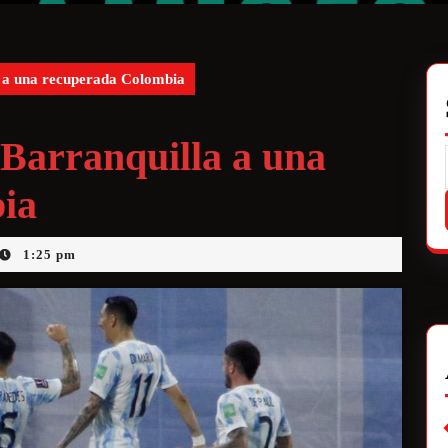
a a una recuperada Colombia
 Barranquilla a una
ia
1:25 pm