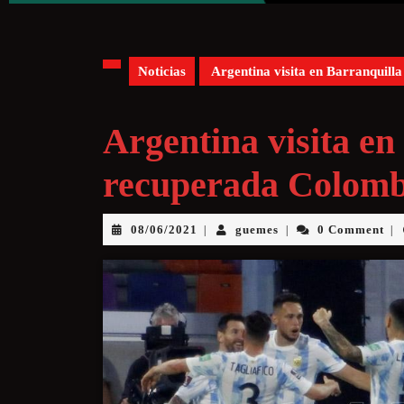
Noticias
Argentina visita en Barranquill
Argentina visita en
recuperada Colomb
08/06/2021
guemes
0 Comment
|
|
|