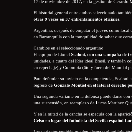
17 de noviembre de 2017, en la gestión de Gerardo 
El historial general entre ambos seleccionado también
otras 9 veces en 37 enfrentamientos oficiales.
Argentina, después de empatar el jueves como local d
en Barranquilla con la tranquilidad de saber que cerra
Cambios en el seleccionado argentino
El equipo de Lionel
Scaloni, con una campaña de tre
unidades, a cuatro del líder ideal Brasil, y también c
en repechaje) y Colombia (6to y fuera del Mundial por
Para defender su invicto en la competencia, Scaloni 
regreso de
Gonzalo Montiel en el lateral derecho p
Una segunda variante en la defensa puede darse con
una suspensión, en reemplazo de Lucas Martínez Qua
Y en la mitad de la cancha se especula con la apari
Celso en lugar del futbolista del Sevilla español 
Las variantes también pueden alcanzar al módulo táct