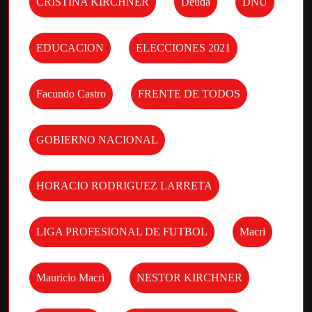
CRISTINA KIRCHNER
Deuda
DNU
EDUCACION
ELECCIONES 2021
Facundo Castro
FRENTE DE TODOS
GOBIERNO NACIONAL
HORACIO RODRIGUEZ LARRETA
LIGA PROFESIONAL DE FUTBOL
Macri
Mauricio Macri
NESTOR KIRCHNER