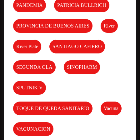
PANDEMIA
PATRICIA BULLRICH
PROVINCIA DE BUENOS AIRES
River
River Plate
SANTIAGO CAFIERO
SEGUNDA OLA
SINOPHARM
SPUTNIK V
TOQUE DE QUEDA SANITARIO
Vacuna
VACUNACION