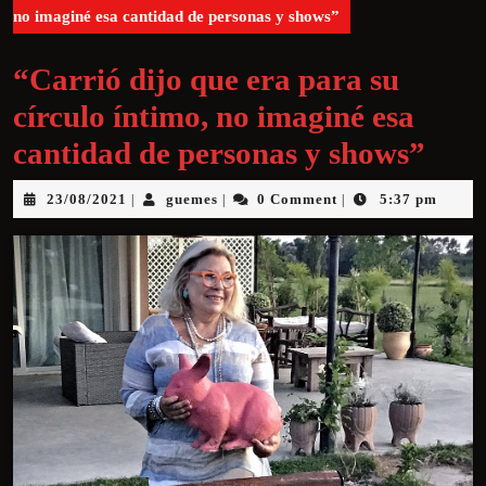
no imaginé esa cantidad de personas y shows”
“Carrió dijo que era para su
círculo íntimo, no imaginé esa
cantidad de personas y shows”
23/08/2021
guemes
0 Comment
5:37 pm
|
|
|