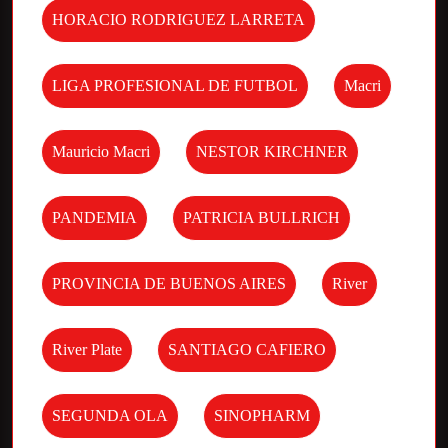
HORACIO RODRIGUEZ LARRETA
LIGA PROFESIONAL DE FUTBOL
Macri
Mauricio Macri
NESTOR KIRCHNER
PANDEMIA
PATRICIA BULLRICH
PROVINCIA DE BUENOS AIRES
River
River Plate
SANTIAGO CAFIERO
SEGUNDA OLA
SINOPHARM