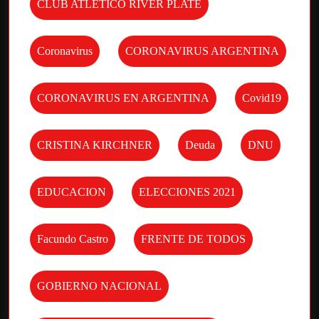
CLUB ATLETICO RIVER PLATE
Coronavirus
CORONAVIRUS ARGENTINA
CORONAVIRUS EN ARGENTINA
Covid19
CRISTINA KIRCHNER
Deuda
DNU
EDUCACION
ELECCIONES 2021
Facundo Castro
FRENTE DE TODOS
GOBIERNO NACIONAL