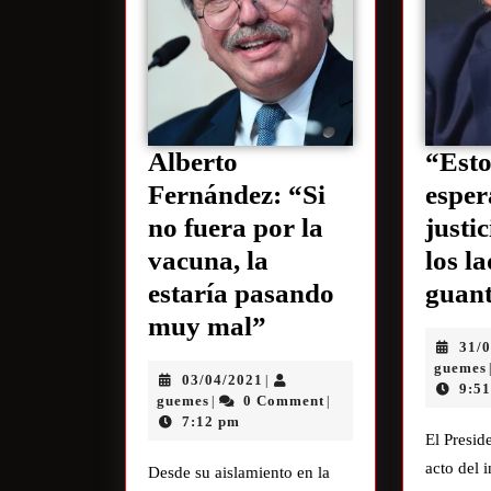
Alberto
“Est
Fernández: “Si
esper
no fuera por la
justi
vacuna, la
los l
estaría pasando
guant
muy mal”
31/
guemes
03/04/2021
|
9:5
guemes
0 Comment
|
|
7:12 pm
El Presid
acto del i
Desde su aislamiento en la