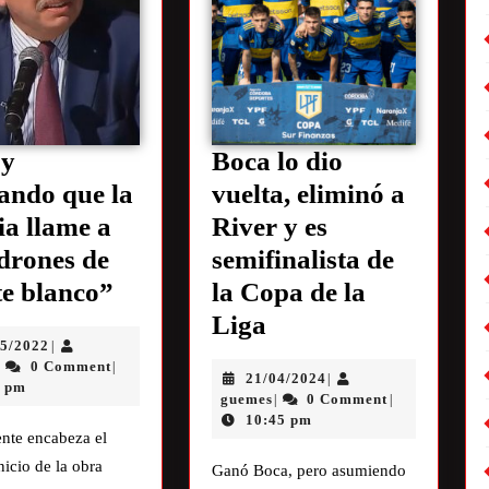
oy
Boca lo dio
ando que la
vuelta, eliminó a
cia llame a
River y es
adrones de
semifinalista de
e blanco”
la Copa de la
Liga
05/2022
|
0 Comment
|
|
21/04/2024
|
1 pm
guemes
0 Comment
|
|
10:45 pm
ente encabeza el
nicio de la obra
Ganó Boca, pero asumiendo