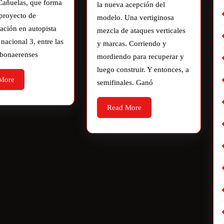
Cañuelas, que forma
la nueva acepción del
 proyecto de
modelo. Una vertiginosa
ación en autopista
mezcla de ataques verticales
 nacional 3, entre las
y marcas. Corriendo y
 bonaerenses
mordiendo para recuperar y
luego construir. Y entonces, a
More
semifinales. Ganó
Read More