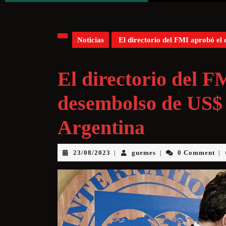
Noticias
El directorio del FMI aprobó el 
El directorio del F
desembolso de US$ 
Argentina
23/08/2023
guemes
0 Comment
|
|
|