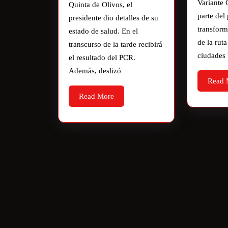
Variante 
Quinta de Olivos, el
parte del
presidente dio detalles de su
transform
estado de salud. En el
de la ruta
transcurso de la tarde recibirá
ciudades
el resultado del PCR.
Además, deslizó
Read 
Read More