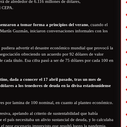
rá de alrededor de 6.116 millones de dólares,
l CEPA.
menzaron a tomar forma a principios del verano
, cuando el
 Martín Guzmán, iniciaron conversaciones informales con los
do pudiera advertir el desastre económico mundial que provocó la
negociación ofreciendo un acuerdo por 92 dólares de valor
e cada título. Esa cifra pasó a ser de 75 dólares por cada 100 en
ino, dada a conocer el 17 abril pasado, tras un mes de
 dólares a los tenedores de deuda en la divisa estadounidense
ares por lamina de 100 nominal, en cuanto al planteo económico.
siva, apelando al criterio de sustentabilidad que había
el país necesitaba un alivio sustancial de deuda, y lo calculaba
r el peor escenario imprevisto que resultó luego la pandemia.