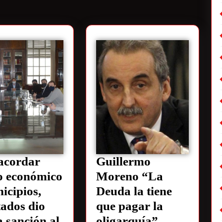
acordar
Guillermo
o económico
Moreno “La
icipios,
Deuda la tiene
ados dio
que pagar la
 sanción al
oligarquía”