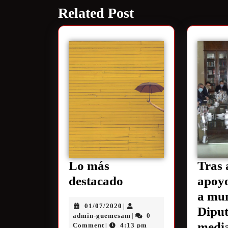
Related Post
Lo más
Tras 
destacado
apoy
a mun
01/07/2020
|
Diput
admin-guemesam
0
|
media
Comment
4:13 pm
|