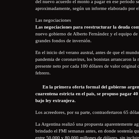
del nuevo acuerdo el monto a pagar en ese período se
aproximadamente, según un informe elaborado por e
Las negociaciones
Las negociaciones para reestructurar la deuda co
nuevo gobierno de Alberto Fernández y el equipo de
grandes fondos de inversión.
En el inicio del verano austral, antes de que el mun
pandemia de coronavirus, los bonistas arrancaron la 
presente neto por cada 100 dólares de valor original d
febrero.
En la primera oferta formal del gobierno argent
cuarentena estricta en el país, se propuso pagar 40
bajo ley extranjera.
Los acreedores, por su parte, contraofertaron 65 dól
La Argentina realizó una propuesta aparentemente agre
brindado el FMI semanas antes, en donde sostenía que 
entre 50.000 y 80.000 millones de dólares, sin inclui