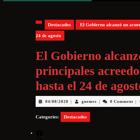
Destacados
El Gobierno alcanzó un acuerd
24 de agosto
El Gobierno alcanz
principales acreedo
hasta el 24 de agost
04/08/2020
guemes
0 Comment
|
|
|
Categories:
Destacados