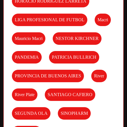
HORACIO RODRIGUEZ LARRETA
LIGA PROFESIONAL DE FUTBOL
Macri
Mauricio Macri
NESTOR KIRCHNER
PANDEMIA
PATRICIA BULLRICH
PROVINCIA DE BUENOS AIRES
River
River Plate
SANTIAGO CAFIERO
SEGUNDA OLA
SINOPHARM