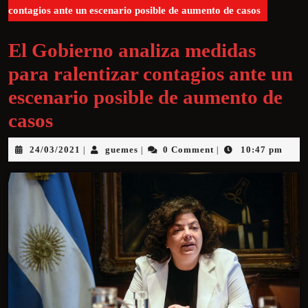
contagios ante un escenario posible de aumento de casos
El Gobierno analiza medidas
para ralentizar contagios ante un
escenario posible de aumento de
casos
24/03/2021
guemes
0 Comment
10:47 pm
|
|
|