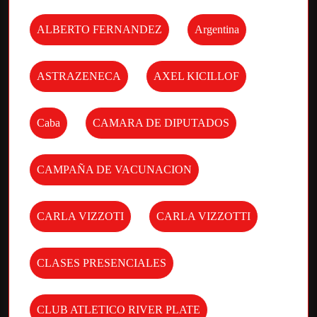
ALBERTO FERNANDEZ
Argentina
ASTRAZENECA
AXEL KICILLOF
Caba
CAMARA DE DIPUTADOS
CAMPAÑA DE VACUNACION
CARLA VIZZOTI
CARLA VIZZOTTI
CLASES PRESENCIALES
CLUB ATLETICO RIVER PLATE