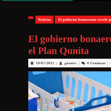
Noticias
El gobierno bonaerense reveló qu
El gobierno bonaere
el Plan Qunita
19/07/2021
guemes
0 Comment
|
|
|