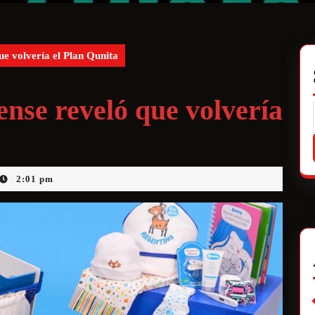
e volvería el Plan Qunita
nse reveló que volvería
2:01 pm