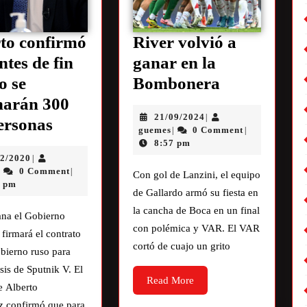
to confirmó
River volvió a
ntes de fin
ganar en la
o se
Bombonera
narán 300
21/09/2024
|
ersonas
guemes
0 Comment
|
|
8:57 pm
12/2020
|
0 Comment
|
|
Con gol de Lanzini, el equipo
1 pm
de Gallardo armó su fiesta en
la cancha de Boca en un final
ana el Gobierno
con polémica y VAR. El VAR
 firmará el contrato
cortó de cuajo un grito
bierno ruso para
osis de Sputnik V. El
Read More
e Alberto
z confirmó que para