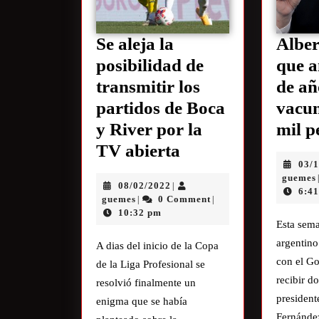
Se aleja la
Alber
posibilidad de
que a
transmitir los
de añ
partidos de Boca
vacu
y River por la
mil p
TV abierta
03/
guemes
08/02/2022
|
6:4
guemes
0 Comment
|
|
10:32 pm
Esta sem
argentino
A dias del inicio de la Copa
con el Go
de la Liga Profesional se
recibir d
resolvió finalmente un
president
enigma que se había
Fernánde