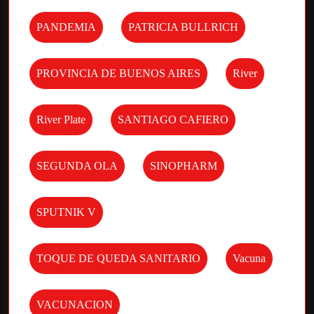
PANDEMIA
PATRICIA BULLRICH
PROVINCIA DE BUENOS AIRES
River
River Plate
SANTIAGO CAFIERO
SEGUNDA OLA
SINOPHARM
SPUTNIK V
TOQUE DE QUEDA SANITARIO
Vacuna
VACUNACION