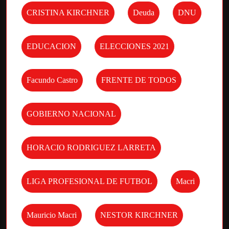
CRISTINA KIRCHNER
Deuda
DNU
EDUCACION
ELECCIONES 2021
Facundo Castro
FRENTE DE TODOS
GOBIERNO NACIONAL
HORACIO RODRIGUEZ LARRETA
LIGA PROFESIONAL DE FUTBOL
Macri
Mauricio Macri
NESTOR KIRCHNER