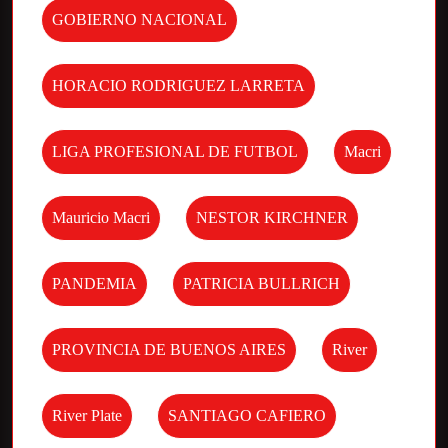
GOBIERNO NACIONAL
HORACIO RODRIGUEZ LARRETA
LIGA PROFESIONAL DE FUTBOL
Macri
Mauricio Macri
NESTOR KIRCHNER
PANDEMIA
PATRICIA BULLRICH
PROVINCIA DE BUENOS AIRES
River
River Plate
SANTIAGO CAFIERO