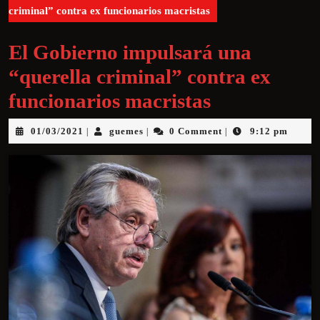
criminal” contra ex funcionarios macristas
El Gobierno impulsará una
“querella criminal” contra ex
funcionarios macristas
01/03/2021
guemes
0 Comment
9:12 pm
|
|
|