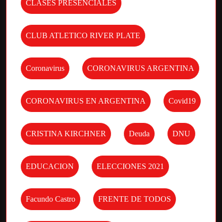
CLASES PRESENCIALES
CLUB ATLETICO RIVER PLATE
Coronavirus
CORONAVIRUS ARGENTINA
CORONAVIRUS EN ARGENTINA
Covid19
CRISTINA KIRCHNER
Deuda
DNU
EDUCACION
ELECCIONES 2021
Facundo Castro
FRENTE DE TODOS