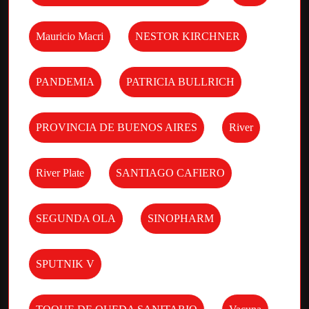
Mauricio Macri
NESTOR KIRCHNER
PANDEMIA
PATRICIA BULLRICH
PROVINCIA DE BUENOS AIRES
River
River Plate
SANTIAGO CAFIERO
SEGUNDA OLA
SINOPHARM
SPUTNIK V