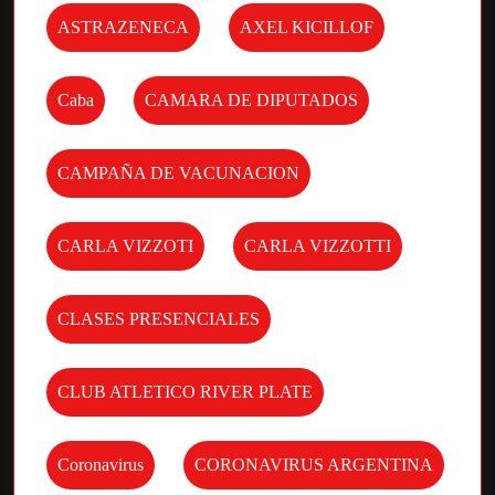
ASTRAZENECA
AXEL KICILLOF
Caba
CAMARA DE DIPUTADOS
CAMPAÑA DE VACUNACION
CARLA VIZZOTI
CARLA VIZZOTTI
CLASES PRESENCIALES
CLUB ATLETICO RIVER PLATE
Coronavirus
CORONAVIRUS ARGENTINA