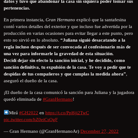
datos y tuvo que abandonar la casa sin siquiera poder tomar sus
pertenencias.
En primera instancia,
Gran Hermano
explicó que la santafesina
contó varios detalles del exterior y que incluso fue advertida por la
producción en varias ocasiones para evitar llegar a este punto, pero
esto no sirvió en lo absoluto.
“Juliana siguió desacatando a la
regla incluso después de ser convocada al confesionario más de
una vez para informarle la gravedad de esta situación.
Decidí dejar sin efecto la sanción inicial, y he decidido, como
sanción definitiva, tu expulsión de la casa. Te voy a pedir que te
despidas de tus compañeros y que cumplas la medida ahora”
,
aseguró el dueño de la casa.
¡El dueño de la casa comunicó la sanción para Juliana y la jugadora
quedó eliminada de
#GranHermano
!
Mirá
#GH2022
en
https://t.co/Ppl6ji2TwC
pic.twitter.com/hZ0eiCsOgF
— Gran Hermano (@GranHermanoAr)
December 27, 2022