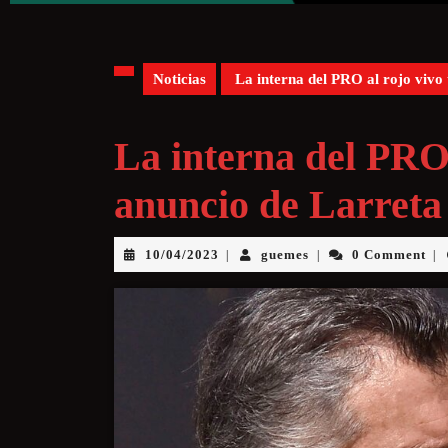
Noticias
La interna del PRO al rojo vivo 
La interna del PRO 
anuncio de Larreta
10/04/2023
guemes
0 Comment
|
|
|