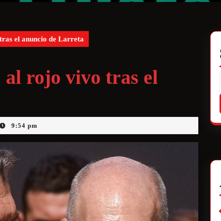
tras el anuncio de Larreta
al rojo vivo tras el
9:54 pm