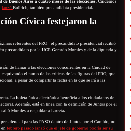
ad de Buenos Aires a cuatro meses de las elecciones.
Cuidemos
,
lanzó
Bullrich, también precandidata presidencial.
ción Cívica festejaron la
 máximos referentes del PRO, el precandidato presidencial recibió
bién precandidato por la UCR Gerardo Morales y de la diputada y
sión de llamar a las elecciones concurrentes en la Ciudad de
 esquivando el punto de las críticas de las figuras del PRO, que
acional, a pesar de compartir la fecha en la que se irá a las
ta. La boleta única electrónica beneficia a los ciudadanos de
ctoral. Además, está en línea con la definición de Juntos por el
 salió Morales a respaldar a Larreta.
presidencial para las PASO dentro de Juntos por el Cambio, no
e en
febrero pasado lanzó que el jefe de gobierno podría ser su