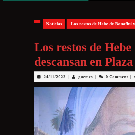
Noticias
Los restos de Hebe de Bonafini 
Los restos de Hebe 
descansan en Plaz
24/11/2022
guemes
0 Comment
|
|
|