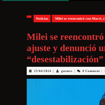
Noticias
Milei se reencontró con Macri, ce
Milei se reencontró
ajuste y denunció u
“desestabilización”
25/04/2024
guemes
0 Comment
|
|
|