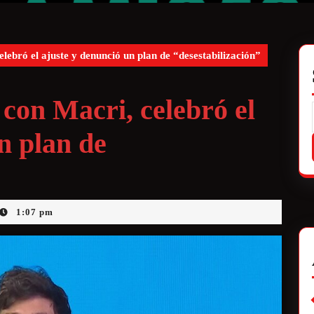
lebró el ajuste y denunció un plan de “desestabilización”
 con Macri, celebró el
n plan de
1:07 pm