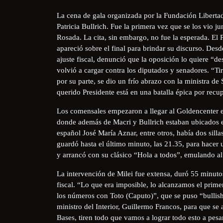
La cena de gala organizada por la Fundación Libertad
Patricia Bullrich. Fue la primera vez que se los vio jun
Rosada. La cita, sin embargo, no fue la esperada. El P
apareció sobre el final para brindar su discurso. Desd
ajuste fiscal, denunció que la oposición lo quiere “de
volvió a cargar contra los diputados y senadores. “Tir
por su parte, se dio un frío abrazo con la ministra 
querido Presidente está en una batalla épica por recup
Los comensales empezaron a llegar al Goldencenter en
donde además de Macri y Bullrich estaban ubicados e
español José María Aznar, entre otros, había dos silla
guardó hasta el último minuto, las 21.35, para hacer 
y arrancó con su clásico “Hola a todos”, emulando a
La intervención de Milei fue extensa, duró 55 minutos
fiscal. “Lo que era imposible, lo alcanzamos el prime
los números con Toto (Caputo)”, que se puso “bullish
ministro del Interior, Guillermo Francos, para que se
Bases, tiren todo que vamos a lograr todo esto a pesa