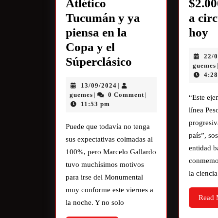
Atlético
$2.00
Tucumán y ya
a cir
piensa en la
hoy
Copa y el
22/
Súperclásico
guemes
4:2
13/09/2024
|
guemes
0 Comment
|
|
“Este eje
11:53 pm
línea Pes
progresiv
Puede que todavía no tenga
país”, so
sus expectativas colmadas al
entidad b
100%, pero Marcelo Gallardo
conmemor
tuvo muchísimos motivos
la ciencia
para irse del Monumental
muy conforme este viernes a
Read 
la noche. Y no solo