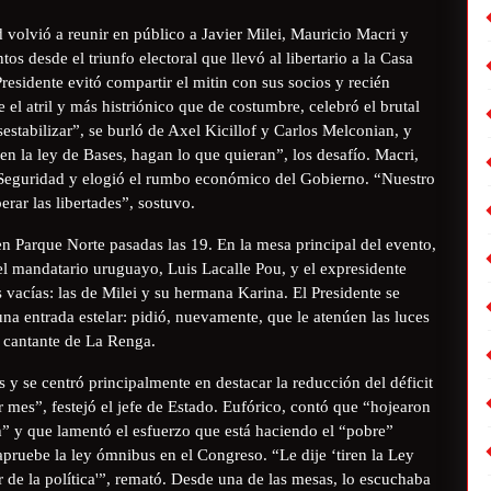
 volvió a reunir en público a Javier Milei, Mauricio Macri y
tos desde el triunfo electoral que llevó al libertario a la Casa
residente evitó compartir el mitin con sus socios y recién
e el atril y más histriónico que de costumbre, celebró el brutal
sestabilizar”, se burló de Axel Kicillof y Carlos Melconian, y
en la ley de Bases, hagan lo que quieran”, los desafío. Macri,
de Seguridad y elogió el rumbo económico del Gobierno. “Nuestro
erar las libertades”, sostuvo.
 Parque Norte pasadas las 19. En la mesa principal del evento,
l mandatario uruguayo, Luis Lacalle Pou, y el expresidente
s vacías: las de Milei y su hermana Karina. El Presidente se
una entrada estelar: pidió, nuevamente, que le atenúen las luces
l cantante de La Renga.
 y se centró principalmente en destacar la reducción del déficit
r mes”, festejó el jefe de Estado. Eufórico, contó que “hojearon
” y que lamentó el esfuerzo que está haciendo el “pobre”
 apruebe la ley ómnibus en el Congreso. “Le dije ‘tiren la Ley
r de la política'”, remató. Desde una de las mesas, lo escuchaba