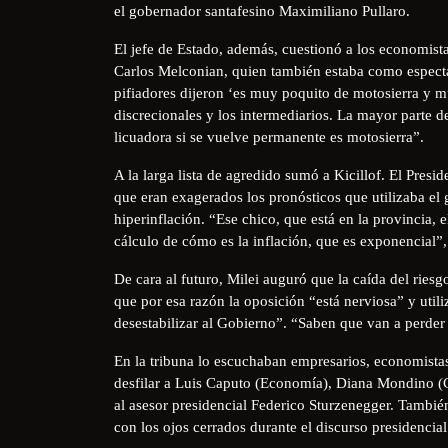
el gobernador santafesino Maximiliano Pullaro.
El jefe de Estado, además, cuestionó a los economista
Carlos Melconian, quien también estaba como especta
pifiadores dijeron ‘es muy poquito de motosierra y m
discrecionales y los intermediarios. La mayor parte d
licuadora si se vuelve permanente es motosierra”.
A la larga lista de agredido sumó a Kicillof. El Pres
que eran exagerados los pronósticos que utilizaba el
hiperinflación. “Ese chico, que está en la provincia, 
cálculo de cómo es la inflación, que es exponencial”,
De cara al futuro, Milei auguró que la caída del ries
que por esa razón la oposición “está nerviosa” y utili
desestabilizar al Gobierno”. “Saben que van a perde
En la tribuna lo escuchaban empresarios, economistas 
desfilar a Luis Caputo (Economía), Diana Mondino (Can
al asesor presidencial Federico Sturzenegger. Tambié
con los ojos cerrados durante el discurso presidencial