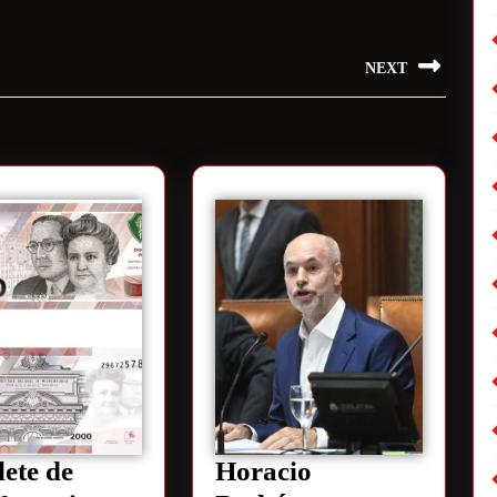
NEXT
lete de
Horacio