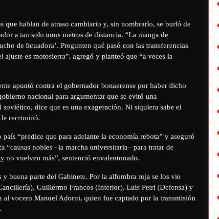
s que hablan de atraso cambiario y, sin nombrarlo, se burló de
dor a tan solo unos metros de distancia. “La manga de
ucho de licuadora’. Pregunten qué pasó con las transferencias
el ajuste es motosierra”, agregó y planteó que “a veces la
idente apuntó contra el gobernador bonaerense por haber dicho
 gobierno nacional para argumentar que se evitó una
el soviético, dice que es una exageración. Ni siquiera sabe el
 le recriminó.
go país “predice que para adelante la economía rebota” y aseguró
za “causas nobles –la marcha universitaria– para tratar de
r y no vuelven más”, sentenció envalentonado.
y buena parte del Gabinete. Por la alfombra roja se los vio
cillería), Guillermo Francos (Interior), Luis Petri (Defensa) y
n al vocero Manuel Adorni, quien fue captado por la transmisión
.