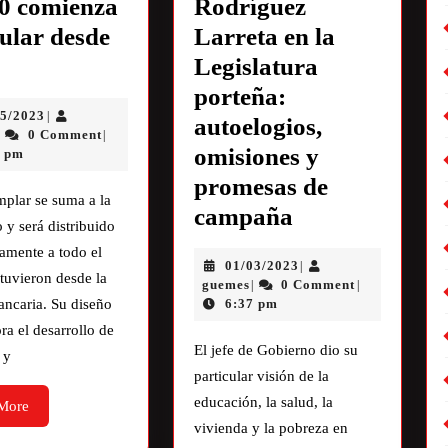
0 comienza
Rodríguez
cular desde
Larreta en la
Legislatura
porteña:
05/2023
|
autoelogios,
0 Comment
|
|
omisiones y
8 pm
promesas de
mplar se suma a la
campaña
o y será distribuido
amente a todo el
01/03/2023
|
stuvieron desde la
guemes
0 Comment
|
|
ancaria. Su diseño
6:37 pm
a el desarrollo de
El jefe de Gobierno dio su
 y
particular visión de la
educación, la salud, la
More
vivienda y la pobreza en