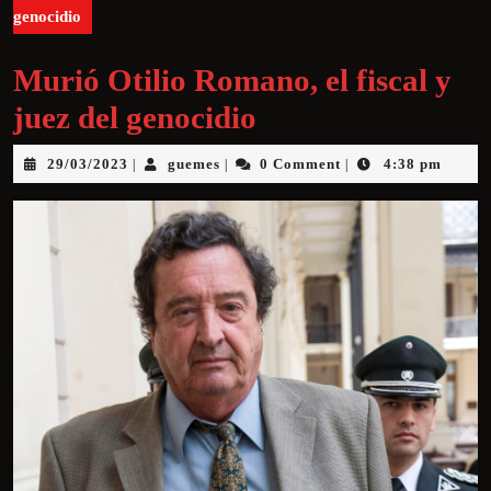
genocidio
Murió Otilio Romano, el fiscal y
juez del genocidio
29/03/2023
guemes
0 Comment
4:38 pm
|
|
|