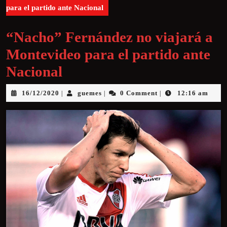
para el partido ante Nacional
“Nacho” Fernández no viajará a
Montevideo para el partido ante
Nacional
16/12/2020
guemes
0 Comment
12:16 am
|
|
|