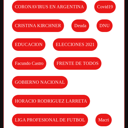
CORONAVIRUS EN ARGENTINA
Covid19
CRISTINA KIRCHNER
Deuda
DNU
EDUCACION
ELECCIONES 2021
Facundo Castro
FRENTE DE TODOS
GOBIERNO NACIONAL
HORACIO RODRIGUEZ LARRETA
LIGA PROFESIONAL DE FUTBOL
Macri