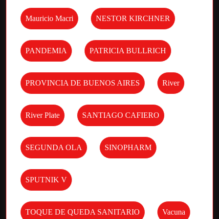
Mauricio Macri
NESTOR KIRCHNER
PANDEMIA
PATRICIA BULLRICH
PROVINCIA DE BUENOS AIRES
River
River Plate
SANTIAGO CAFIERO
SEGUNDA OLA
SINOPHARM
SPUTNIK V
TOQUE DE QUEDA SANITARIO
Vacuna