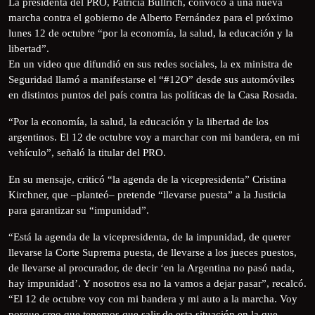
La presidenta del PRO, Patricia Bullrich, convocó a una nueva
marcha contra el gobierno de Alberto Fernández para el próximo
lunes 12 de octubre “por la economía, la salud, la educación y la
libertad”.
En un video que difundió en sus redes sociales, la ex ministra de
Seguridad llamó a manifestarse el “#12O” desde sus automóviles
en distintos puntos del país contra las políticas de la Casa Rosada.
“Por la economía, la salud, la educación y la libertad de los
argentinos. El 12 de octubre voy a marchar con mi bandera, en mi
vehículo”, señaló la titular del PRO.
En su mensaje, criticó “la agenda de la vicepresidenta” Cristina
Kirchner, que –planteó– pretende “llevarse puesta” a la Justicia
para garantizar su “impunidad”.
“Está la agenda de la vicepresidenta, de la impunidad, de querer
llevarse la Corte Suprema puesta, de llevarse a los jueces puestos,
de llevarse al procurador, de decir ‘en la Argentina no pasó nada,
hay impunidad’. Y nosotros esa no la vamos a dejar pasar”, recalcó.
“El 12 de octubre voy con mi bandera y mi auto a la marcha. Voy
porque creo que tenemos que salir de esta situación en la que