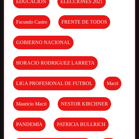
EDUCACION
ELECCIONES 2021
Facundo Castro
FRENTE DE TODOS
GOBIERNO NACIONAL
HORACIO RODRIGUEZ LARRETA
LIGA PROFESIONAL DE FUTBOL
Macri
Mauricio Macri
NESTOR KIRCHNER
PANDEMIA
PATRICIA BULLRICH