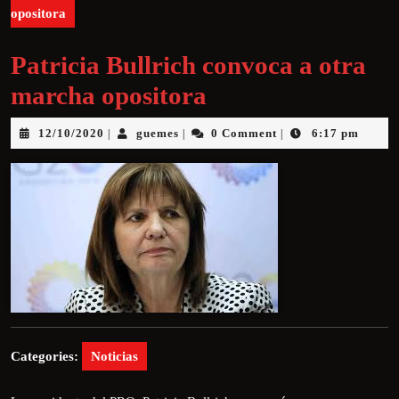
opositora
Patricia Bullrich convoca a otra
marcha opositora
12/10/2020
guemes
0 Comment
6:17 pm
|
|
|
Categories:
Noticias