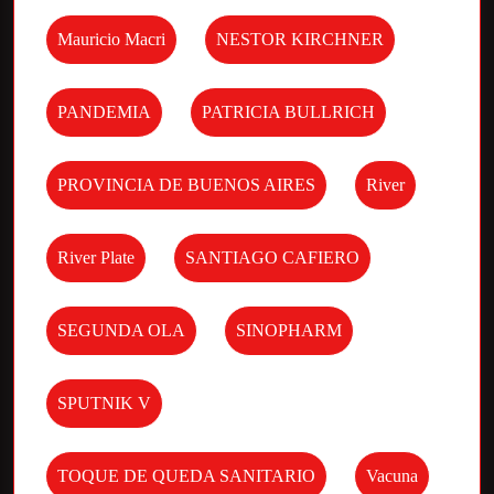
Mauricio Macri
NESTOR KIRCHNER
PANDEMIA
PATRICIA BULLRICH
PROVINCIA DE BUENOS AIRES
River
River Plate
SANTIAGO CAFIERO
SEGUNDA OLA
SINOPHARM
SPUTNIK V
TOQUE DE QUEDA SANITARIO
Vacuna