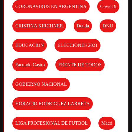
CORONAVIRUS EN ARGENTINA
Covid19
CRISTINA KIRCHNER
Deuda
DNU
EDUCACION
ELECCIONES 2021
Facundo Castro
FRENTE DE TODOS
GOBIERNO NACIONAL
HORACIO RODRIGUEZ LARRETA
LIGA PROFESIONAL DE FUTBOL
Macri