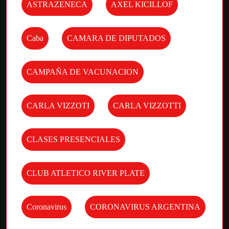
ASTRAZENECA
AXEL KICILLOF
Caba
CAMARA DE DIPUTADOS
CAMPAÑA DE VACUNACION
CARLA VIZZOTI
CARLA VIZZOTTI
CLASES PRESENCIALES
CLUB ATLETICO RIVER PLATE
Coronavirus
CORONAVIRUS ARGENTINA