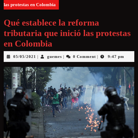
las protestas en Colombia
Qué establece la reforma
tributaria que inició las protestas
en Colombia
05/05/2021
guemes
0 Comment
9:47 pm
|
|
|