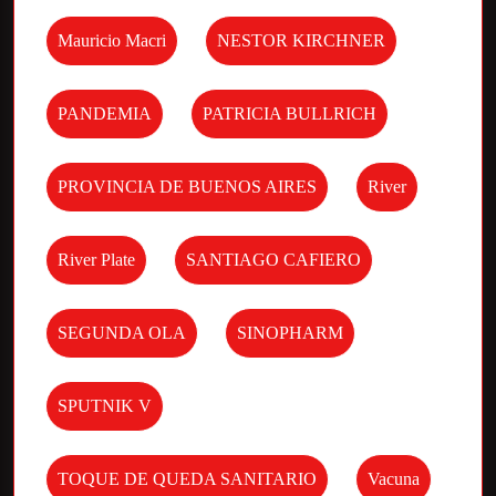
Mauricio Macri
NESTOR KIRCHNER
PANDEMIA
PATRICIA BULLRICH
PROVINCIA DE BUENOS AIRES
River
River Plate
SANTIAGO CAFIERO
SEGUNDA OLA
SINOPHARM
SPUTNIK V
TOQUE DE QUEDA SANITARIO
Vacuna