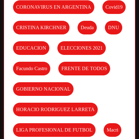
CORONAVIRUS EN ARGENTINA
Covid19
CRISTINA KIRCHNER
Deuda
DNU
EDUCACION
ELECCIONES 2021
Facundo Castro
FRENTE DE TODOS
GOBIERNO NACIONAL
HORACIO RODRIGUEZ LARRETA
LIGA PROFESIONAL DE FUTBOL
Macri