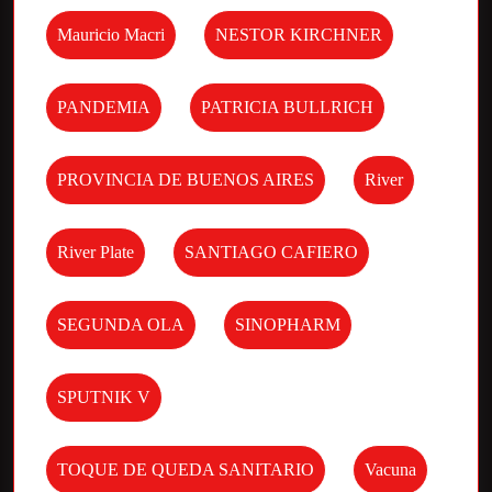
Mauricio Macri
NESTOR KIRCHNER
PANDEMIA
PATRICIA BULLRICH
PROVINCIA DE BUENOS AIRES
River
River Plate
SANTIAGO CAFIERO
SEGUNDA OLA
SINOPHARM
SPUTNIK V
TOQUE DE QUEDA SANITARIO
Vacuna