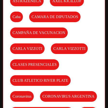
ASTRAZENECA
AXEL KICILLOF
Caba
CAMARA DE DIPUTADOS
CAMPAÑA DE VACUNACION
CARLA VIZZOTI
CARLA VIZZOTTI
CLASES PRESENCIALES
CLUB ATLETICO RIVER PLATE
Coronavirus
CORONAVIRUS ARGENTINA