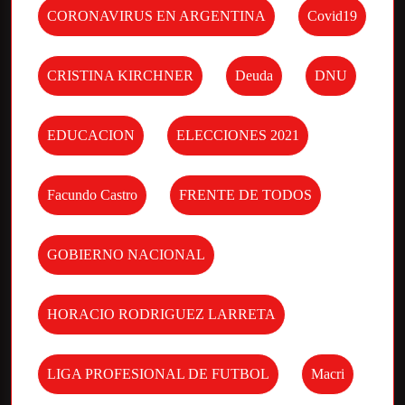
CORONAVIRUS EN ARGENTINA
Covid19
CRISTINA KIRCHNER
Deuda
DNU
EDUCACION
ELECCIONES 2021
Facundo Castro
FRENTE DE TODOS
GOBIERNO NACIONAL
HORACIO RODRIGUEZ LARRETA
LIGA PROFESIONAL DE FUTBOL
Macri