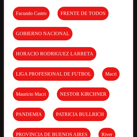
Facundo Castro
FRENTE DE TODOS
GOBIERNO NACIONAL
HORACIO RODRIGUEZ LARRETA
LIGA PROFESIONAL DE FUTBOL
Macri
Mauricio Macri
NESTOR KIRCHNER
PANDEMIA
PATRICIA BULLRICH
PROVINCIA DE BUENOS AIRES
River