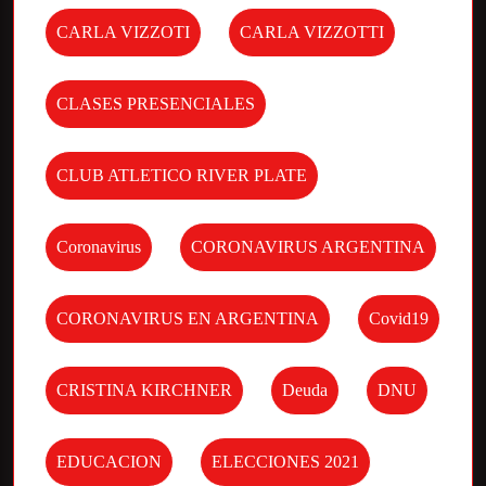
CARLA VIZZOTI
CARLA VIZZOTTI
CLASES PRESENCIALES
CLUB ATLETICO RIVER PLATE
Coronavirus
CORONAVIRUS ARGENTINA
CORONAVIRUS EN ARGENTINA
Covid19
CRISTINA KIRCHNER
Deuda
DNU
EDUCACION
ELECCIONES 2021