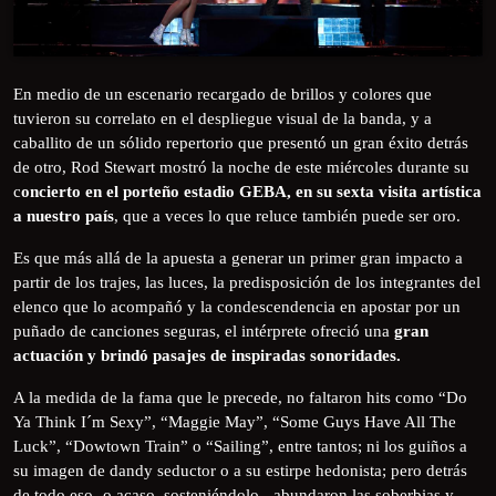
En medio de un escenario recargado de brillos y colores que
tuvieron su correlato en el despliegue visual de la banda, y a
caballito de un sólido repertorio que presentó un gran éxito detrás
de otro, Rod Stewart mostró la noche de este miércoles durante su
c
oncierto en el porteño estadio GEBA, en su sexta visita artística
a nuestro país
, que a veces lo que reluce también puede ser oro.
Es que más allá de la apuesta a generar un primer gran impacto a
partir de los trajes, las luces, la predisposición de los integrantes del
elenco que lo acompañó y la condescendencia en apostar por un
puñado de canciones seguras, el intérprete ofreció una
gran
actuación y brindó pasajes de inspiradas sonoridades.
A la medida de la fama que le precede, no faltaron hits como “Do
Ya Think I´m Sexy”, “Maggie May”, “Some Guys Have All The
Luck”, “Dowtown Train” o “Sailing”, entre tantos; ni los guiños a
su imagen de dandy seductor o a su estirpe hedonista; pero detrás
de todo eso -o acaso, sosteniéndolo-, abundaron las soberbias y