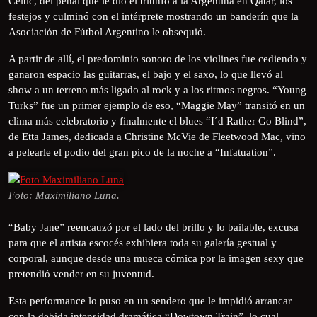
Celtic, del penal que le dio el triunfo a la Argentina en Qatar, los
festejos y culminó con el intérprete mostrando un banderín que la
Asociación de Fútbol Argentino le obsequió.
A partir de allí, el predominio sonoro de los violines fue cediendo y
ganaron espacio las guitarras, el bajo y el saxo, lo que llevó al
show a un terreno más ligado al rock y a los ritmos negros. “Young
Turks” fue un primer ejemplo de eso, “Maggie May” transitó en un
clima más celebratorio y finalmente el blues “I´d Rather Go Blind”,
de Etta James, dedicada a Christine McVie de Fleetwood Mac, vino
a pelearle el podio del gran pico de la noche a “Infatuation”.
Foto: Maximiliano Luna.
“Baby Jane” reencauzó por el lado del brillo y lo bailable, excusa
para que el artista escocés exhibiera toda su galería gestual y
corporal, aunque desde una mueca cómica por la imagen sexy que
pretendió vender en su juventud.
Esta performance lo puso en un sendero que le impidió arrancar
con la debida intensidad dramática “Dowtown Train”, lo cual