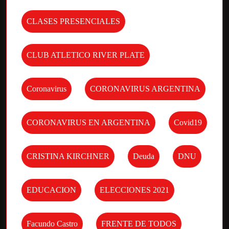
CLASES PRESENCIALES
CLUB ATLETICO RIVER PLATE
Coronavirus
CORONAVIRUS ARGENTINA
CORONAVIRUS EN ARGENTINA
Covid19
CRISTINA KIRCHNER
Deuda
DNU
EDUCACION
ELECCIONES 2021
Facundo Castro
FRENTE DE TODOS