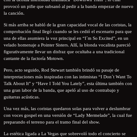
provocó un pifie que subsanó al pedir a la banda empezar de nuevo
la canción.
Si más arriba se habló de la gran capacidad vocal de las coristas, la
comprobación final llegó cuando se les cedió el escenario para que
una de ellas asumiera la voz principal en “I´m So Excited”, en un
velado homenaje a Pointer Sisters. Allí, la blonda vocalista pareció
figurativamente llevar un disfraz que ocultaba a una tradicional
cantante de la factoría Motown.
Pero, acto seguido, Rod Stewart también brindó su pasaje de
interpretaciones más inspiradas con las intimistas “I Don´t Want To
Talk About It” y “Have I Told You Lately”, esta última también con
una gran labor de la banda, que apeló al uso de contrabajo y
guitarras acústicas.
Una vez más, las coristas quedaron solas para volver a deslumbrar
con voces gospel en una versión de “Lady Mermelade”, la cual fue
preparando el terreno para el tramo final del show.
La estética ligada a La Vegas que sobrevoló todo el concierto se