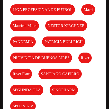
LIGA PROFESIONAL DE FUTBOL
Macri
Mauricio Macri
NESTOR KIRCHNER
PANDEMIA
PATRICIA BULLRICH
PROVINCIA DE BUENOS AIRES
River
River Plate
SANTIAGO CAFIERO
SEGUNDA OLA
SINOPHARM
SPUTNIK V