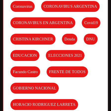
Coronavirus
CORONAVIRUS ARGENTINA
CORONAVIRUS EN ARGENTINA
Covid19
CRISTINA KIRCHNER
Deuda
DNU
EDUCACION
ELECCIONES 2021
Facundo Castro
FRENTE DE TODOS
GOBIERNO NACIONAL
HORACIO RODRIGUEZ LARRETA