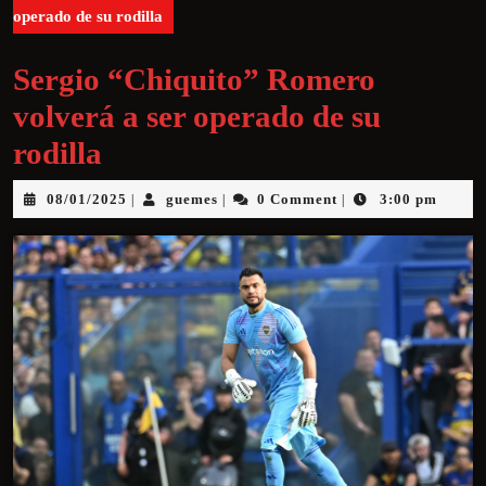
operado de su rodilla
Sergio “Chiquito” Romero
volverá a ser operado de su
rodilla
08/01/2025
guemes
0 Comment
3:00 pm
|
|
|