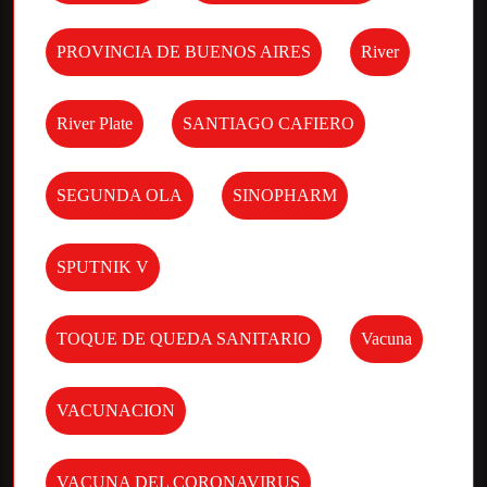
PROVINCIA DE BUENOS AIRES
River
River Plate
SANTIAGO CAFIERO
SEGUNDA OLA
SINOPHARM
SPUTNIK V
TOQUE DE QUEDA SANITARIO
Vacuna
VACUNACION
VACUNA DEL CORONAVIRUS