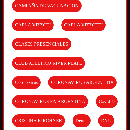
CAMPAÑA DE VACUNACION
CARLA VIZZOTI
CARLA VIZZOTTI
CLASES PRESENCIALES
CLUB ATLETICO RIVER PLATE
Coronavirus
CORONAVIRUS ARGENTINA
CORONAVIRUS EN ARGENTINA
Covid19
CRISTINA KIRCHNER
Deuda
DNU