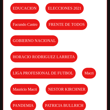
EDUCACION
ELECCIONES 2021
Facundo Castro
FRENTE DE TODOS
GOBIERNO NACIONAL
HORACIO RODRIGUEZ LARRETA
LIGA PROFESIONAL DE FUTBOL
Macri
Mauricio Macri
NESTOR KIRCHNER
PANDEMIA
PATRICIA BULLRICH