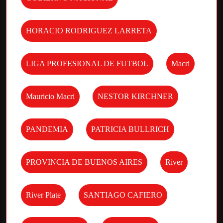
HORACIO RODRIGUEZ LARRETA
LIGA PROFESIONAL DE FUTBOL
Macri
Mauricio Macri
NESTOR KIRCHNER
PANDEMIA
PATRICIA BULLRICH
PROVINCIA DE BUENOS AIRES
River
River Plate
SANTIAGO CAFIERO