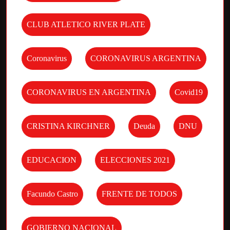
CLUB ATLETICO RIVER PLATE
Coronavirus
CORONAVIRUS ARGENTINA
CORONAVIRUS EN ARGENTINA
Covid19
CRISTINA KIRCHNER
Deuda
DNU
EDUCACION
ELECCIONES 2021
Facundo Castro
FRENTE DE TODOS
GOBIERNO NACIONAL