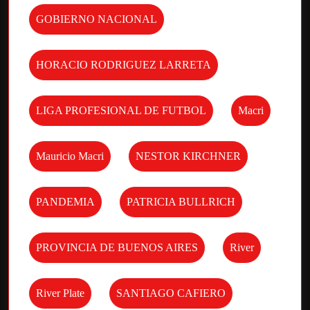
GOBIERNO NACIONAL
HORACIO RODRIGUEZ LARRETA
LIGA PROFESIONAL DE FUTBOL
Macri
Mauricio Macri
NESTOR KIRCHNER
PANDEMIA
PATRICIA BULLRICH
PROVINCIA DE BUENOS AIRES
River
River Plate
SANTIAGO CAFIERO