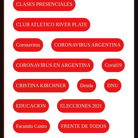
CLASES PRESENCIALES
CLUB ATLETICO RIVER PLATE
Coronavirus
CORONAVIRUS ARGENTINA
CORONAVIRUS EN ARGENTINA
Covid19
CRISTINA KIRCHNER
Deuda
DNU
EDUCACION
ELECCIONES 2021
Facundo Castro
FRENTE DE TODOS