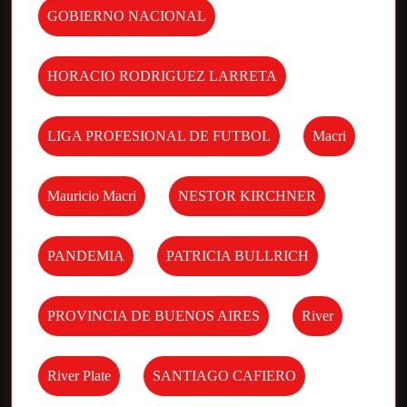
GOBIERNO NACIONAL
HORACIO RODRIGUEZ LARRETA
LIGA PROFESIONAL DE FUTBOL
Macri
Mauricio Macri
NESTOR KIRCHNER
PANDEMIA
PATRICIA BULLRICH
PROVINCIA DE BUENOS AIRES
River
River Plate
SANTIAGO CAFIERO