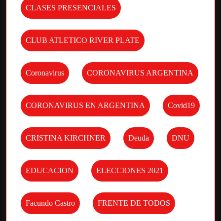
CLASES PRESENCIALES
CLUB ATLETICO RIVER PLATE
Coronavirus
CORONAVIRUS ARGENTINA
CORONAVIRUS EN ARGENTINA
Covid19
CRISTINA KIRCHNER
Deuda
DNU
EDUCACION
ELECCIONES 2021
Facundo Castro
FRENTE DE TODOS