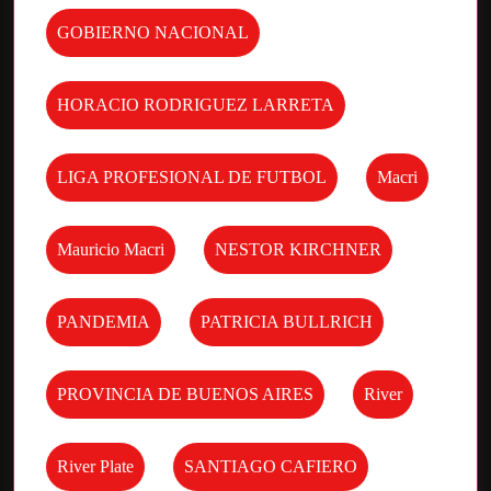
GOBIERNO NACIONAL
HORACIO RODRIGUEZ LARRETA
LIGA PROFESIONAL DE FUTBOL
Macri
Mauricio Macri
NESTOR KIRCHNER
PANDEMIA
PATRICIA BULLRICH
PROVINCIA DE BUENOS AIRES
River
River Plate
SANTIAGO CAFIERO