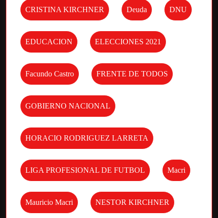
CRISTINA KIRCHNER
Deuda
DNU
EDUCACION
ELECCIONES 2021
Facundo Castro
FRENTE DE TODOS
GOBIERNO NACIONAL
HORACIO RODRIGUEZ LARRETA
LIGA PROFESIONAL DE FUTBOL
Macri
Mauricio Macri
NESTOR KIRCHNER