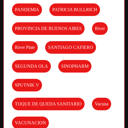
PANDEMIA
PATRICIA BULLRICH
PROVINCIA DE BUENOS AIRES
River
River Plate
SANTIAGO CAFIERO
SEGUNDA OLA
SINOPHARM
SPUTNIK V
TOQUE DE QUEDA SANITARIO
Vacuna
VACUNACION