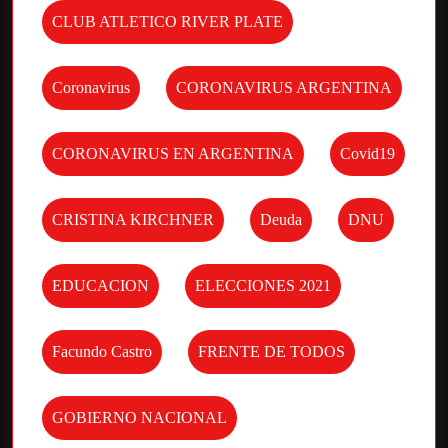
CLUB ATLETICO RIVER PLATE
Coronavirus
CORONAVIRUS ARGENTINA
CORONAVIRUS EN ARGENTINA
Covid19
CRISTINA KIRCHNER
Deuda
DNU
EDUCACION
ELECCIONES 2021
Facundo Castro
FRENTE DE TODOS
GOBIERNO NACIONAL