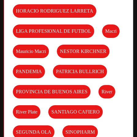
HORACIO RODRIGUEZ LARRETA
LIGA PROFESIONAL DE FUTBOL
Macri
Mauricio Macri
NESTOR KIRCHNER
PANDEMIA
PATRICIA BULLRICH
PROVINCIA DE BUENOS AIRES
River
River Plate
SANTIAGO CAFIERO
SEGUNDA OLA
SINOPHARM