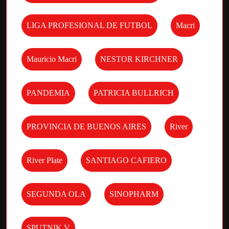
LIGA PROFESIONAL DE FUTBOL
Macri
Mauricio Macri
NESTOR KIRCHNER
PANDEMIA
PATRICIA BULLRICH
PROVINCIA DE BUENOS AIRES
River
River Plate
SANTIAGO CAFIERO
SEGUNDA OLA
SINOPHARM
SPUTNIK V