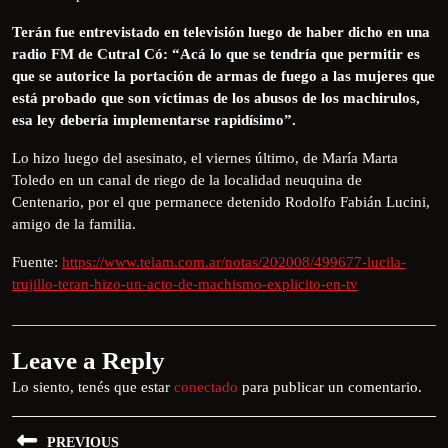
Terán fue entrevistado en televisión luego de haber dicho en una
radio FM de Cutral Có: “Acá lo que se tendría que permitir es
que se autorice la portación de armas de fuego a las mujeres que
está probado que son víctimas de los abusos de los machirulos,
esa ley debería implementarse rapidísimo”.
Lo hizo luego del asesinato, el viernes último, de María Marta
Toledo en un canal de riego de la localidad neuquina de
Centenario, por el que permanece detenido Rodolfo Fabián Lucini,
amigo de la familia.
Fuente:
https://www.telam.com.ar/notas/202008/499677-lucila-
trujillo-teran-hizo-un-acto-de-machismo-explicito-en-tv
Leave a Reply
Lo siento, tenés que estar
conectado
para publicar un comentario.
PREVIOUS