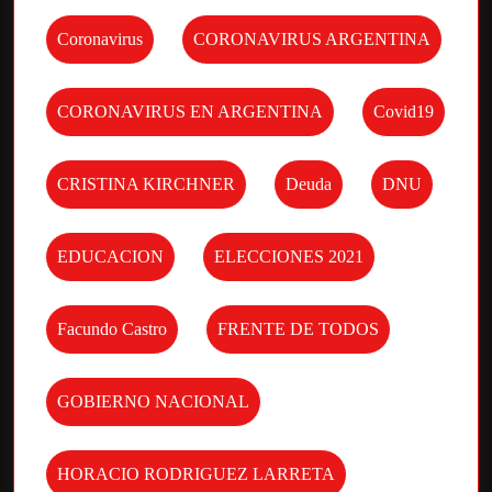
Coronavirus
CORONAVIRUS ARGENTINA
CORONAVIRUS EN ARGENTINA
Covid19
CRISTINA KIRCHNER
Deuda
DNU
EDUCACION
ELECCIONES 2021
Facundo Castro
FRENTE DE TODOS
GOBIERNO NACIONAL
HORACIO RODRIGUEZ LARRETA