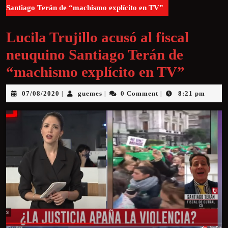
Santiago Terán de “machismo explícito en TV”
Lucila Trujillo acusó al fiscal
neuquino Santiago Terán de
“machismo explícito en TV”
07/08/2020
guemes
0 Comment
8:21 pm
|
|
|