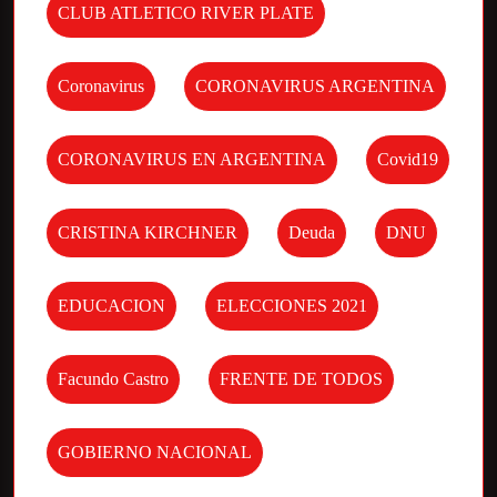
CLUB ATLETICO RIVER PLATE
Coronavirus
CORONAVIRUS ARGENTINA
CORONAVIRUS EN ARGENTINA
Covid19
CRISTINA KIRCHNER
Deuda
DNU
EDUCACION
ELECCIONES 2021
Facundo Castro
FRENTE DE TODOS
GOBIERNO NACIONAL