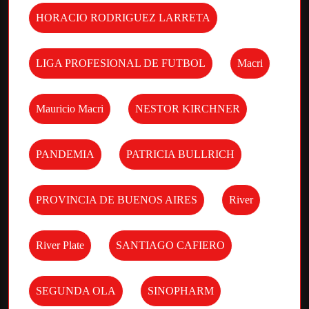
HORACIO RODRIGUEZ LARRETA
LIGA PROFESIONAL DE FUTBOL
Macri
Mauricio Macri
NESTOR KIRCHNER
PANDEMIA
PATRICIA BULLRICH
PROVINCIA DE BUENOS AIRES
River
River Plate
SANTIAGO CAFIERO
SEGUNDA OLA
SINOPHARM