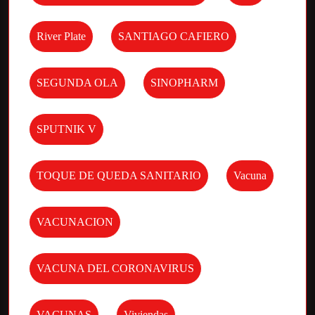
River Plate
SANTIAGO CAFIERO
SEGUNDA OLA
SINOPHARM
SPUTNIK V
TOQUE DE QUEDA SANITARIO
Vacuna
VACUNACION
VACUNA DEL CORONAVIRUS
VACUNAS
Viviendas