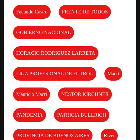
Facundo Castro
FRENTE DE TODOS
GOBIERNO NACIONAL
HORACIO RODRIGUEZ LARRETA
LIGA PROFESIONAL DE FUTBOL
Macri
Mauricio Macri
NESTOR KIRCHNER
PANDEMIA
PATRICIA BULLRICH
PROVINCIA DE BUENOS AIRES
River