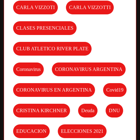
CARLA VIZZOTI
CARLA VIZZOTTI
CLASES PRESENCIALES
CLUB ATLETICO RIVER PLATE
Coronavirus
CORONAVIRUS ARGENTINA
CORONAVIRUS EN ARGENTINA
Covid19
CRISTINA KIRCHNER
Deuda
DNU
EDUCACION
ELECCIONES 2021