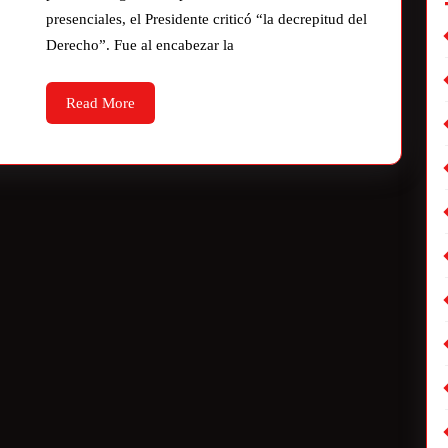
presenciales, el Presidente criticó “la decrepitud del
Derecho”. Fue al encabezar la
Read More