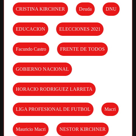
CRISTINA KIRCHNER
Deuda
DNU
EDUCACION
ELECCIONES 2021
Facundo Castro
FRENTE DE TODOS
GOBIERNO NACIONAL
HORACIO RODRIGUEZ LARRETA
LIGA PROFESIONAL DE FUTBOL
Macri
Mauricio Macri
NESTOR KIRCHNER