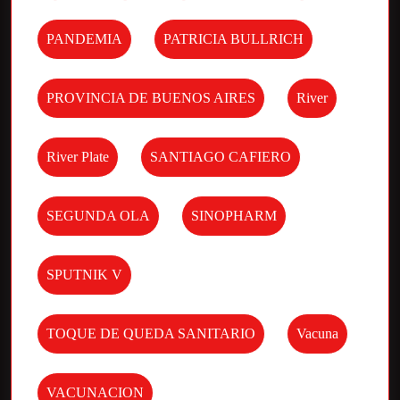
PANDEMIA
PATRICIA BULLRICH
PROVINCIA DE BUENOS AIRES
River
River Plate
SANTIAGO CAFIERO
SEGUNDA OLA
SINOPHARM
SPUTNIK V
TOQUE DE QUEDA SANITARIO
Vacuna
VACUNACION