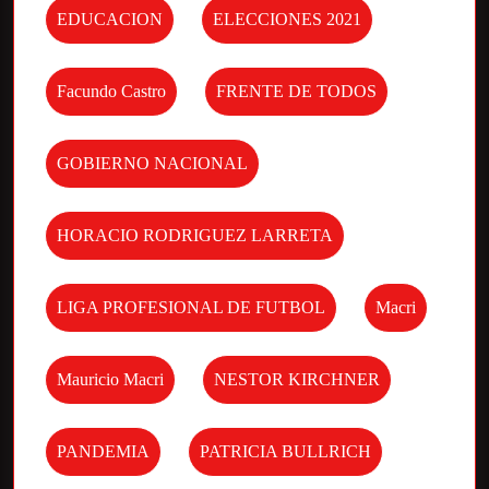
EDUCACION
ELECCIONES 2021
Facundo Castro
FRENTE DE TODOS
GOBIERNO NACIONAL
HORACIO RODRIGUEZ LARRETA
LIGA PROFESIONAL DE FUTBOL
Macri
Mauricio Macri
NESTOR KIRCHNER
PANDEMIA
PATRICIA BULLRICH