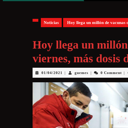
Noticias
Hoy llega un millón de vacunas c
Hoy llega un millón
viernes, más dosis 
01/04/2021
guemes
0 Comment
|
|
|