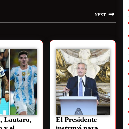
NEXT
, Lautaro,
El Presidente
n y el
instruyó para