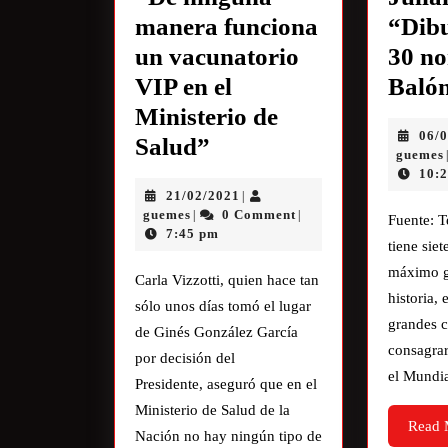
manera funciona
“Dibu
un vacunatorio
30 no
VIP en el
Baló
Ministerio de
06/
Salud”
guemes
10:
21/02/2021
|
guemes
0 Comment
|
|
Fuente: T
7:45 pm
tiene siet
máximo g
Carla Vizzotti, quien hace tan
historia, 
sólo unos días tomó el lugar
grandes c
de Ginés González García
consagra
por decisión del
el Mundi
Presidente, aseguró que en el
Ministerio de Salud de la
Read 
Nación no hay ningún tipo de