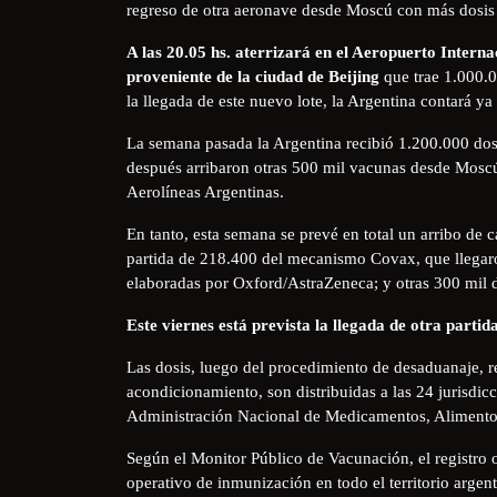
regreso de otra aeronave desde Moscú con más dosis
A las 20.05 hs. aterrizará en el Aeropuerto Intern
proveniente de la ciudad de Beijing
que trae 1.000.0
la llegada de este nuevo lote, la Argentina contará y
La semana pasada la Argentina recibió 1.200.000 dosi
después arribaron otras 500 mil vacunas desde Moscú 
Aerolíneas Argentinas.
En tanto, esta semana se prevé en total un arribo de c
partida de 218.400 del mecanismo Covax, que llegaro
elaboradas por Oxford/AstraZeneca; y otras 300 mil d
Este viernes está prevista la llegada de otra part
Las dosis, luego del procedimiento de desaduanaje, r
acondicionamiento, son distribuidas a las 24 jurisdicc
Administración Nacional de Medicamentos, Alimento
Según el Monitor Público de Vacunación, el registro o
operativo de inmunización en todo el territorio arge