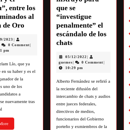
”, entre los
que se
minados al
“investigue
n de Oro
penalmente” el
escándalo de los
09/2023
|
chats
0 Comment
|
|
21 pm
05/12/2022
|
guemes
0 Comment
|
|
elam Lío, que ya
10:29 pm
e en su haber y es el
anador de la
Alberto Fernández se refirió a
es uno de los
la reciente difusión del
andidatos a
intercambio de chats y audios
rse nuevamente tras
entre jueces federales,
al
directivos de medios,
funcionarios del Gobierno
More
porteño y exmiembros de la