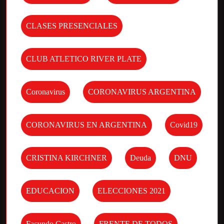
CLASES PRESENCIALES
CLUB ATLETICO RIVER PLATE
Coronavirus
CORONAVIRUS ARGENTINA
CORONAVIRUS EN ARGENTINA
Covid19
CRISTINA KIRCHNER
Deuda
DNU
EDUCACION
ELECCIONES 2021
Facundo Castro
FRENTE DE TODOS