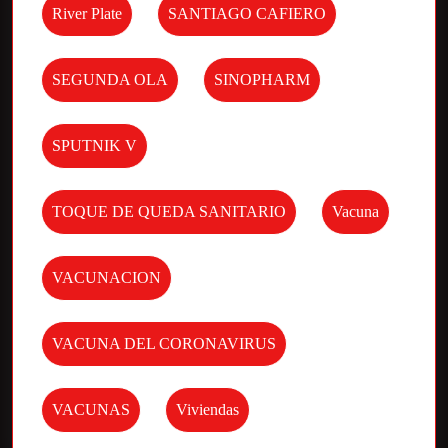
River Plate
SANTIAGO CAFIERO
SEGUNDA OLA
SINOPHARM
SPUTNIK V
TOQUE DE QUEDA SANITARIO
Vacuna
VACUNACION
VACUNA DEL CORONAVIRUS
VACUNAS
Viviendas