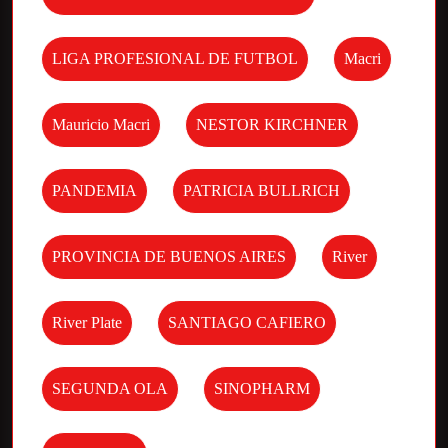
LIGA PROFESIONAL DE FUTBOL
Macri
Mauricio Macri
NESTOR KIRCHNER
PANDEMIA
PATRICIA BULLRICH
PROVINCIA DE BUENOS AIRES
River
River Plate
SANTIAGO CAFIERO
SEGUNDA OLA
SINOPHARM