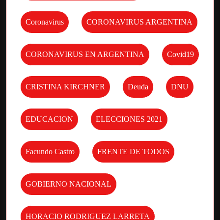
Coronavirus
CORONAVIRUS ARGENTINA
CORONAVIRUS EN ARGENTINA
Covid19
CRISTINA KIRCHNER
Deuda
DNU
EDUCACION
ELECCIONES 2021
Facundo Castro
FRENTE DE TODOS
GOBIERNO NACIONAL
HORACIO RODRIGUEZ LARRETA