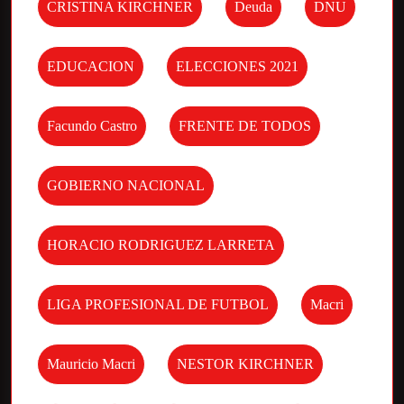
CRISTINA KIRCHNER
Deuda
DNU
EDUCACION
ELECCIONES 2021
Facundo Castro
FRENTE DE TODOS
GOBIERNO NACIONAL
HORACIO RODRIGUEZ LARRETA
LIGA PROFESIONAL DE FUTBOL
Macri
Mauricio Macri
NESTOR KIRCHNER