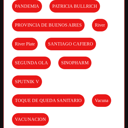
PANDEMIA
PATRICIA BULLRICH
PROVINCIA DE BUENOS AIRES
River
River Plate
SANTIAGO CAFIERO
SEGUNDA OLA
SINOPHARM
SPUTNIK V
TOQUE DE QUEDA SANITARIO
Vacuna
VACUNACION