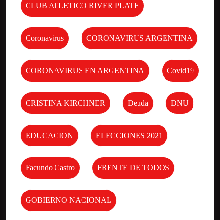
CLUB ATLETICO RIVER PLATE
Coronavirus
CORONAVIRUS ARGENTINA
CORONAVIRUS EN ARGENTINA
Covid19
CRISTINA KIRCHNER
Deuda
DNU
EDUCACION
ELECCIONES 2021
Facundo Castro
FRENTE DE TODOS
GOBIERNO NACIONAL