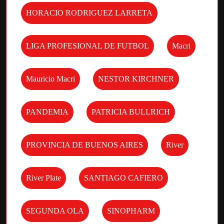
HORACIO RODRIGUEZ LARRETA
LIGA PROFESIONAL DE FUTBOL
Macri
Mauricio Macri
NESTOR KIRCHNER
PANDEMIA
PATRICIA BULLRICH
PROVINCIA DE BUENOS AIRES
River
River Plate
SANTIAGO CAFIERO
SEGUNDA OLA
SINOPHARM