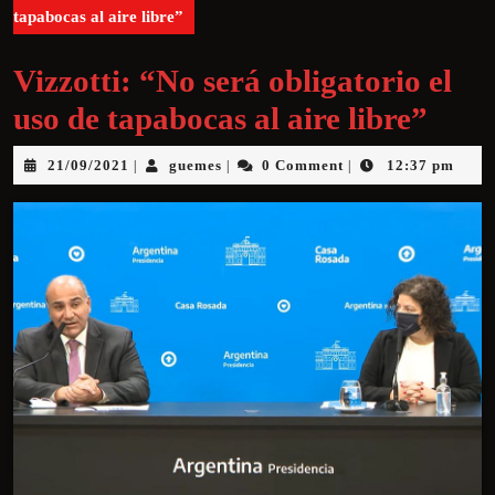
tapabocas al aire libre”
Vizzotti: “No será obligatorio el
uso de tapabocas al aire libre”
21/09/2021
guemes
0 Comment
12:37 pm
|
|
|