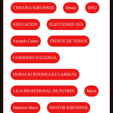
CRISTINA KIRCHNER
Deuda
DNU
EDUCACION
ELECCIONES 2021
Facundo Castro
FRENTE DE TODOS
GOBIERNO NACIONAL
HORACIO RODRIGUEZ LARRETA
LIGA PROFESIONAL DE FUTBOL
Macri
Mauricio Macri
NESTOR KIRCHNER