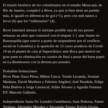
El triunfo histórico de los colombianos en el estadio Maracaná, de
Río de Janeiro, complicó a River, ya que si bien tiene un partido
más, lo igualó en diferencia de gol (+1), pero con más tantos a
favor (6) que los “millonarios” (4).
River intentará atenuar lo máximo posible una de sus peores
semanas en años que comenzó con el empate 1-1 ante Junior en
Barranquilla (que estuvo a punto de suspenderse por el conflicto
social en Colombia) y la aparición de 15 casos positivos de Covid-
19 en el plantel de cara al Superclásico ante Boca que motivó en
gran parte su eliminación en cuartos de final a pesar del buen papel
en La Bombonera con la derrota por penales.
Probables formaciones
River Plate: Enzo Pérez; Milton Casco, Tomás Lecanda, Jonatan
Maidana, David Martínez y Fabrizio Angileri; José Paradela, Felipe
Peña Biafore y Jorge Carrascal; Julián Álvarez y Agustín Fontana.
DT: Marcelo Gallardo.
Independiente Santa Fe: Leandro Castellanos; Juan Pedroza, Fainer
Torijano, Alejandro Moralez y Alexander Porras; Kelvin Osorio,