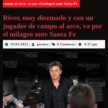
campo al arco, va por el milagro ante Santa Fe
River, muy diezmado y con un
jugador de campo al arco, va por
el milagro ante Santa Fe
19/05/2021
guemes
0 Comment
9:37 pm
|
|
|