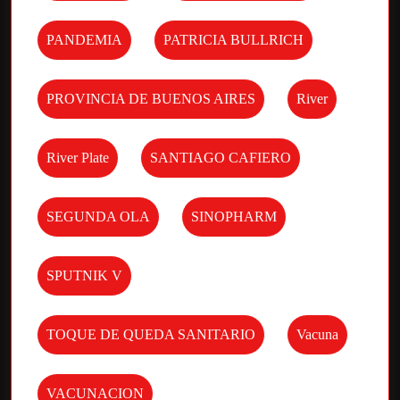
PANDEMIA
PATRICIA BULLRICH
PROVINCIA DE BUENOS AIRES
River
River Plate
SANTIAGO CAFIERO
SEGUNDA OLA
SINOPHARM
SPUTNIK V
TOQUE DE QUEDA SANITARIO
Vacuna
VACUNACION